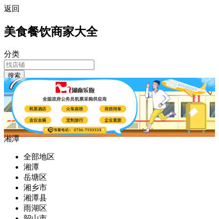
返回
美食餐饮商家大全
分类
搜索
湘潭
全部地区
湘潭
岳塘区
湘乡市
湘潭县
雨湖区
韶山市