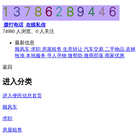
拨打电话
在线私信
74980 人浏览、0
人关注
最新信息
顺风车
求职
房屋租售
生意转让
汽车交易
二手物品
农林
牧渔
本地服务
寻人寻物
微帮助
微商部落
商家优惠
返回
进入分类
进入便民信息首页
顺风车
求职
房屋租售