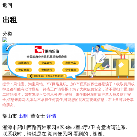
返回
出租
分类
提示：刷信誉、淘宝刷钻、YY网络兼职、加YY联系的职位都是骗子！收取费用或
押金都可能有欺诈嫌疑，跨省工作请警惕！为了大家信息安全，请不要扫非置顶的
二维码图片，如有发现不实信息可进行举报，乘坐顺风车时请注意人身及财产安
全,信息来源网络,本站不承担任何责任,可能您的朋友需要此信息，右上角可以分享
给朋友。
韶山市
出租
董女士
详情
湘潭市韶山西路百姓家园B区3栋 3室2厅2卫 有意者请连系.
联系我时，请说是在 湖南便民网 看到的，谢谢。