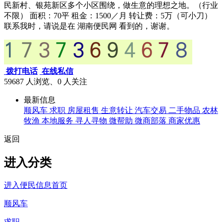
民新村、银苑新区多个小区围绕，做生意的理想之地。（行业
不限） 面积：70平 租金：1500／月 转让费：5万（可小刀）
联系我时，请说是在 湖南便民网 看到的，谢谢。
拨打电话
在线私信
59687 人浏览、0
人关注
最新信息
顺风车
求职
房屋租售
生意转让
汽车交易
二手物品
农林
牧渔
本地服务
寻人寻物
微帮助
微商部落
商家优惠
返回
进入分类
进入便民信息首页
顺风车
求职