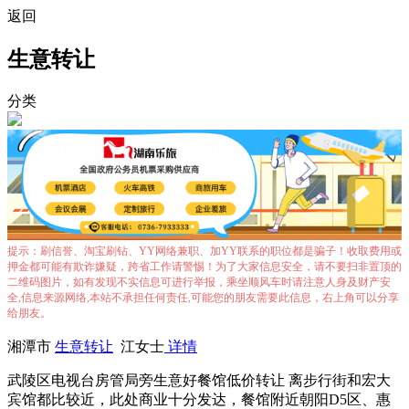
返回
生意转让
分类
提示：刷信誉、淘宝刷钻、YY网络兼职、加YY联系的职位都是骗子！收取费用或
押金都可能有欺诈嫌疑，跨省工作请警惕！为了大家信息安全，请不要扫非置顶的
二维码图片，如有发现不实信息可进行举报，乘坐顺风车时请注意人身及财产安
全,信息来源网络,本站不承担任何责任,可能您的朋友需要此信息，右上角可以分享
给朋友。
湘潭市
生意转让
江女士
详情
武陵区电视台房管局旁生意好餐馆低价转让 离步行街和宏大
宾馆都比较近，此处商业十分发达，餐馆附近朝阳D5区、惠